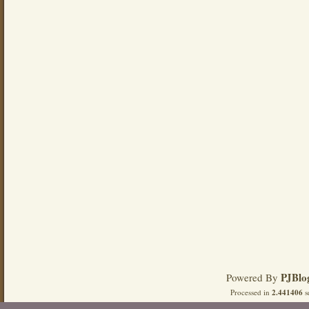
PJBlo
Powered By
Processed in
2.441406
s