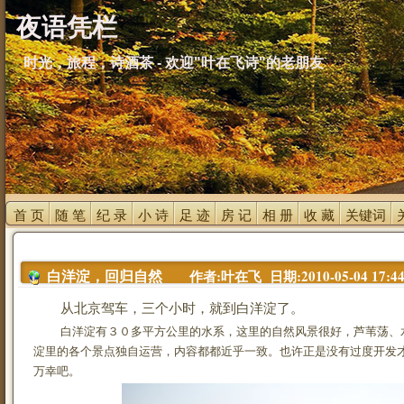
夜语凭栏
时光，旅程，诗酒茶 - 欢迎"叶在飞诗"的老朋友
首 页 
随 笔 
纪 录 
小 诗 
足 迹 
房 记 
相 册 
收 藏 
关键词 
作者:叶在飞 日期:2010-05-04 17:44
白洋淀，回归自然
从北京驾车，三个小时，就到白洋淀了。
白洋淀有３０多平方公里的水系，这里的自然风景很好，芦苇荡、
淀里的各个景点独自运营，内容都都近乎一致。也许正是没有过度开发
万幸吧。