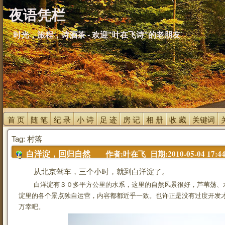
夜语凭栏
时光，旅程，诗酒茶 - 欢迎"叶在飞诗"的老朋友
首 页 
随 笔 
纪 录 
小 诗 
足 迹 
房 记 
相 册 
收 藏 
关键词 
Tag: 村落
作者:叶在飞 日期:2010-05-04 17:44
白洋淀，回归自然
从北京驾车，三个小时，就到白洋淀了。
白洋淀有３０多平方公里的水系，这里的自然风景很好，芦苇荡、
淀里的各个景点独自运营，内容都都近乎一致。也许正是没有过度开发
万幸吧。