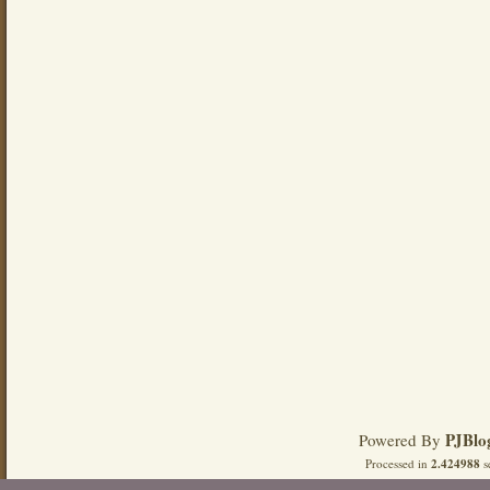
PJBlo
Powered By
Processed in
2.424988
s