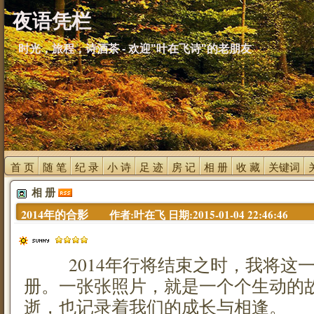
夜语凭栏
时光，旅程，诗酒茶 - 欢迎"叶在飞诗"的老朋友
首 页 
随 笔 
纪 录 
小 诗 
足 迹 
房 记 
相 册 
收 藏 
关键词 
相 册 
2014年的合影 
作者:叶在飞 日期:2015-01-04 22:46:46
2014年行将结束之时，我将这一
册。一张张照片，就是一个个生动的
逝，也记录着我们的成长与相逢。