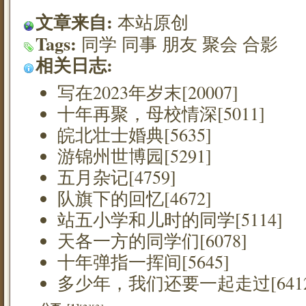
文章来自:
本站原创
Tags:
同学
同事
朋友
聚会
合影
相关日志:
写在2023年岁末[20007]
十年再聚，母校情深[5011]
皖北壮士婚典[5635]
游锦州世博园[5291]
五月杂记[4759]
队旗下的回忆[4672]
站五小学和儿时的同学[5114]
天各一方的同学们[6078]
十年弹指一挥间[5645]
多少年，我们还要一起走过[6412