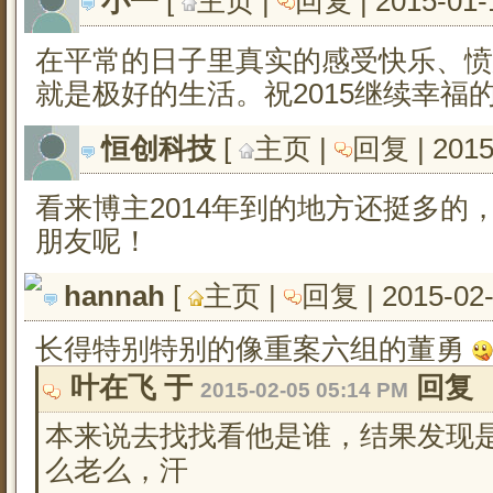
小一
[ 
主页
| 
回复
| 2015-01-
在平常的日子里真实的感受快乐、愤
就是极好的生活。祝2015继续幸福
恒创科技
[ 
主页
| 
回复
| 201
看来博主2014年到的地方还挺多的
朋友呢！
hannah
[ 
主页
| 
回复
| 2015-02
长得特别特别的像重案六组的董勇
叶在飞 于 
回复
2015-02-05 05:14 PM
本来说去找找看他是谁，结果发现是
么老么，汗