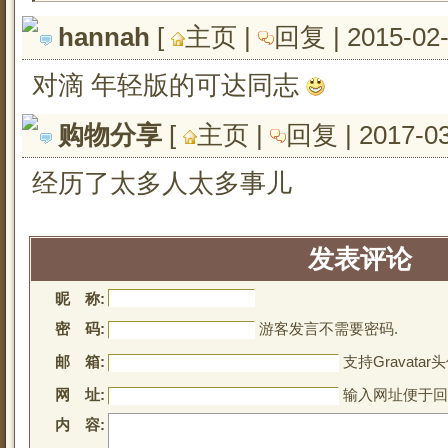
hannah
[ 
主页
| 
回复
| 2015-02
对滴 年轻版的可达同志
购物分享
[ 
主页
| 
回复
| 2017-0
经历了太多人太多事儿
发表评论
昵 称:
密 码:
游客发言不需要密码.
邮 箱:
支持Gravatar头
网 址:
输入网址便于回
内 容: