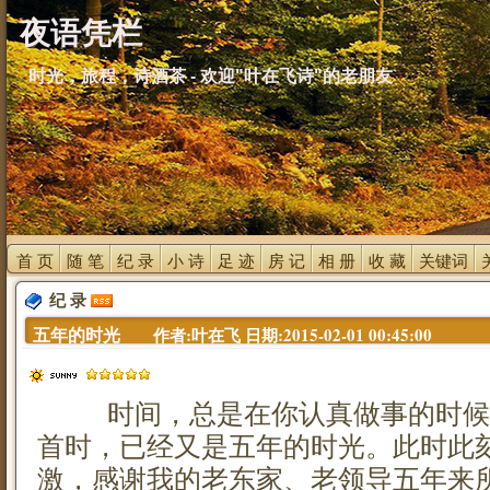
夜语凭栏
时光，旅程，诗酒茶 - 欢迎"叶在飞诗"的老朋友
首 页 
随 笔 
纪 录 
小 诗 
足 迹 
房 记 
相 册 
收 藏 
关键词 
纪 录 
五年的时光 
作者:叶在飞 日期:2015-02-01 00:45:00
时间，总是在你认真做事的时候
首时，已经又是五年的时光。此时此
激，感谢我的老东家、老领导五年来