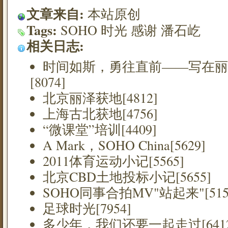
文章来自:
本站原创
Tags:
SOHO
时光
感谢
潘石屹
相关日志:
时间如斯，勇往直前——写在丽
[8074]
北京丽泽获地[4812]
上海古北获地[4756]
“微课堂”培训[4409]
A Mark，SOHO China[5629]
2011体育运动小记[5565]
北京CBD土地投标小记[5655]
SOHO同事合拍MV"站起来"[515
足球时光[7954]
多少年，我们还要一起走过[6412