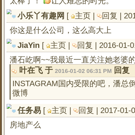
太棒了！
让人难忘的时光。
小乐丫有趣网
[ 
主页
| 
回复
| 20
你这是什么公司，这么高大上
JiaYin
[ 
主页
| 
回复
| 2016-01-0
潘石屹啊~~我最近一直关注她老婆的IN
叶在飞 于 
回复
2016-01-02 06:31 PM
INSTAGRAM国内受限的吧，潘
微博
任务易
[ 
主页
| 
回复
| 2017-01-
房地产么