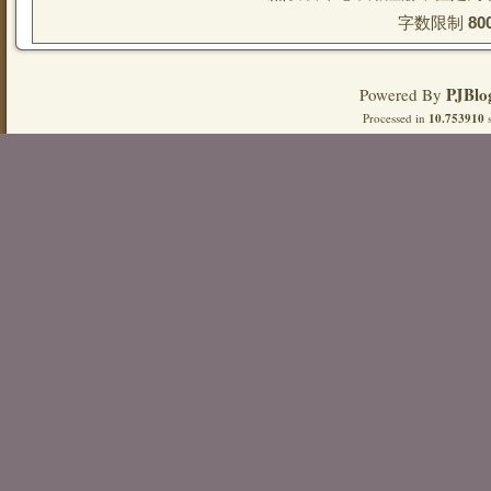
字数限制 
80
PJBlo
Powered By
Processed in
10.753910
s