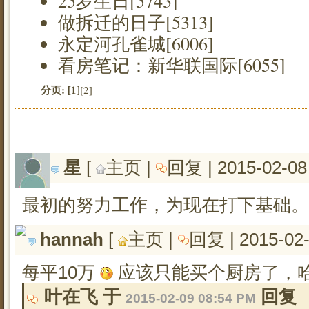
25岁生日[5743]
做拆迁的日子[5313]
永定河孔雀城[6006]
看房笔记：新华联国际[6055]
分页:
[1]
[2]
星
[ 
主页
| 
回复
| 2015-02-08
最初的努力工作，为现在打下基础。
hannah
[ 
主页
| 
回复
| 2015-02
每平10万
应该只能买个厨房了，哈
叶在飞 于 
回复
2015-02-09 08:54 PM