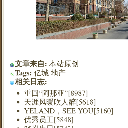
文章来自:
本站原创
Tags:
亿城
地产
相关日志:
重回“阿那亚”[8987]
天涯风暖吹人醉[5618]
YELAND，SEE YOU[5160]
优秀员工[5848]