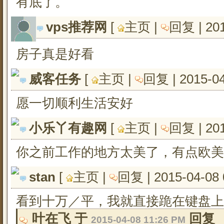
有底了。
vps推荐网
[ 
主页
| 
回复
| 20
房子真是好看
威客任务
[ 
主页
| 
回复
| 2015-0
愿一切顺利生活安好
小乐丫有趣网
[ 
主页
| 
回复
| 20
你之前工作的地方太美了，有点欧美
stan
[ 
主页
| 
回复
| 2015-04-08
看到十万／平，我就直接跪在键盘上
叶在飞 于 
回复
2015-04-08 11:26 PM