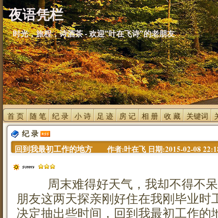
夜语凭栏
时光，旅程，诗酒茶 - 欢迎"叶在飞诗"的老朋友
首 页 
随 笔 
纪 录 
小 诗 
足 迹 
房 记 
相 册 
收 藏 
关键词 
纪 录 
回到我最初工作的地方 
作者:叶在飞 日期:2015-02-08 22:1
周末难得好天气，我却不得不呆
朋友这两天探亲刚好住在我刚毕业时
决定抽出些时间，回到我最初工作的