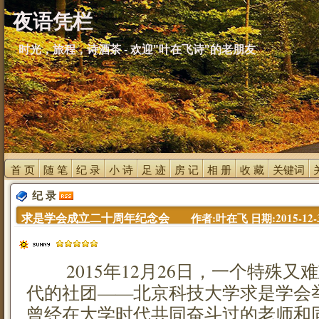
夜语凭栏
时光，旅程，诗酒茶 - 欢迎"叶在飞诗"的老朋友
首 页 
随 笔 
纪 录 
小 诗 
足 迹 
房 记 
相 册 
收 藏 
关键词 
纪 录 
求是学会成立二十周年纪念会 
作者:叶在飞 日期:2015-12-31
2015年12月26日，一个特殊又
代的社团——北京科技大学求是学会举
曾经在大学时代共同奋斗过的老师和