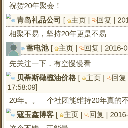
祝贺20年聚会！
青岛礼品公司
[ 
主页
| 
回复
| 20
相聚不易，坚持20年更是不易
蓄电池
[ 
主页
| 
回复
| 2016-0
先关注一下，有空慢慢看
贝蒂斯橄榄油价格
[ 
主页
| 
回
17:58:09
]
20年。。一个社团能维持20年真的
寇玉鑫博客
[ 
主页
| 
回复
| 2016