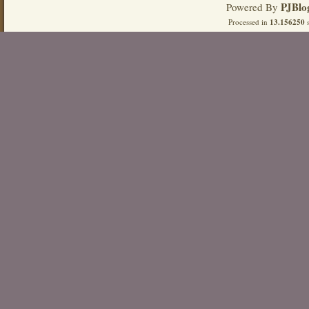
PJBlo
Powered By
Processed in
13.156250
s