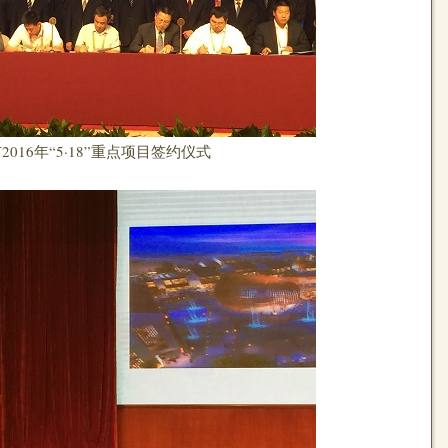
2016年“5·18”重点项目签约仪式