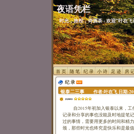
夜语凭栏
时光，旅程，诗酒茶 - 欢迎"叶在飞
首 页 
随 笔 
纪 录 
小 诗 
足 迹 
房 记
纪 录 
银泰二三事 
作者:叶在飞 日期:2016-
自2015年初加入银泰以来，工
记录和分享的事也没能及时地提笔
过的事情，需要用更多的时间和精
颈，那些时光也终究是快乐和是最