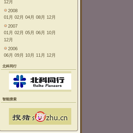
12月
2008
01月
02月
04月
08月
12月
2007
01月
02月
05月
06月
10月
12月
2006
06月
09月
10月
11月
12月
北科同行
智能搜索