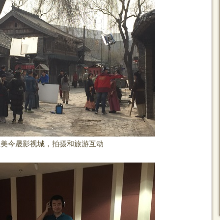
星美今晟影视城，拍摄和旅游互动