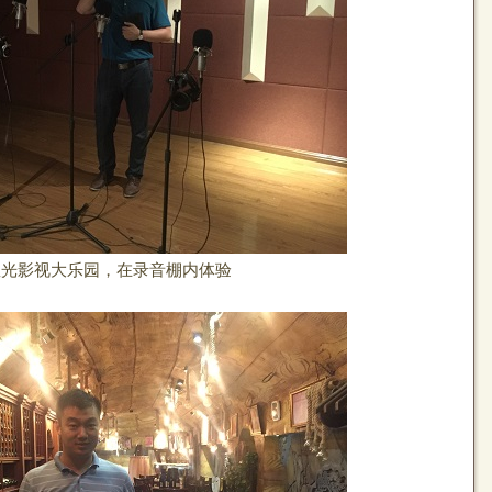
星光影视大乐园，在录音棚内体验