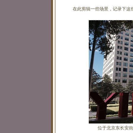
在此剪辑一些场景，记录下这些
位于北京东长安