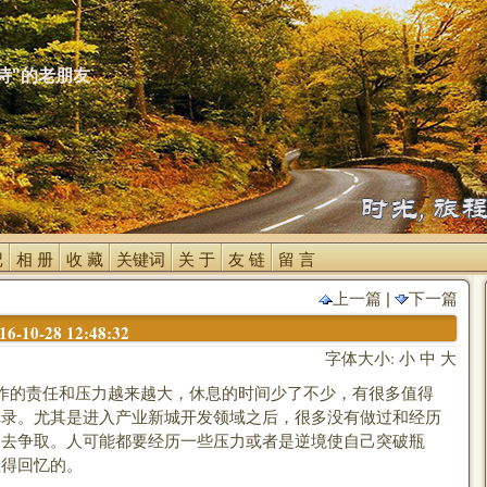
诗"的老朋友
 
相 册 
收 藏 
关键词 
关 于 
友 链 
留 言 
上一篇
| 
下一篇
10-28 12:48:32
字体大小:
小
中
大
作的责任和压力越来越大，休息的时间少了不少，有很多值得
记录。尤其是进入产业新城开发领域之后，很多没有做过和经历
力去争取。人可能都要经历一些压力或者是逆境使自己突破瓶
值得回忆的。