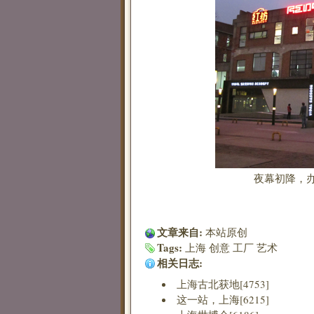
夜幕初降，
文章来自:
本站原创
Tags:
上海
创意
工厂
艺术
相关日志:
上海古北获地[4753]
这一站，上海[6215]