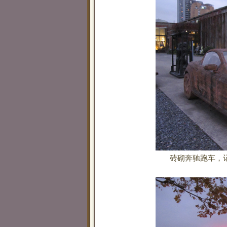
砖砌奔驰跑车，记