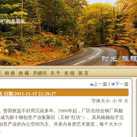
诗"的老朋友
 
相 册 
收 藏 
关键词 
关 于 
友 链 
留 言 
上一篇
| 
下一篇
期:2011-11-15 22:28:27
字体大小:
小
中
大
因效益不好而沉寂多年。2006年起，厂区在结合钢厂风貌
成为新十钢创意产业集聚区（又称“红坊”）。其风格颇似于北
以创意产业的办公空间为主、并承办各类艺术展览，每个大大小
意。