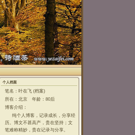
个人档案
笔名：叶在飞 (
档案
)
所在：北京 年龄：80后
博客介绍：
纯个人博客，记录成长，分享经
历。博文不甚高产，贵在坚持；文
笔难称精妙，贵在记录与分享。