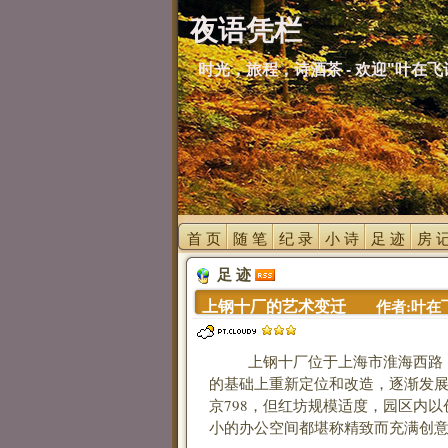
夜语凭栏
时光，旅程，诗酒茶 - 欢迎"叶在飞
首 页 
随 笔 
纪 录 
小 诗 
足 迹 
房 记
足 迹 
上钢十厂的艺术变迁 
作者:叶在飞 日
上钢十厂位于上海市淮海西路，曾
的基础上重新定位和改造，逐渐发展
京798，但红坊规模适度，园区内
小的办公空间都堪称精致而充满创