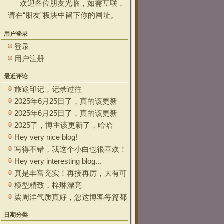
欢迎各位朋友光临，如需互联，
请在“
朋友
”板块中留下你的网址。
用户登录
登录
用户注册
最近评论
旅途印记，记录过往
2025年6月25日了，真的该更新
了。 ~~
2025年6月25日了，真的该更新
了。
2025了，博主该更新了，哈哈
Hey very nice blog!
写得不错，我这个小白也很喜欢！
Hey very interesting blog...
真是丰富充实！再接再厉，大有可
为
模型精致，梓琳漂亮
梁周洋气质真好，您这博客每篇都
能让观众大开眼界！
日期分类