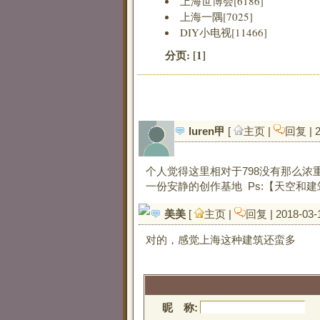
上海世博会[6186]
上海一隅[7025]
DIY小电视[11466]
分页:
[1]
luren甲
[ 
主页
| 
回复
| 
个人觉得这里相对于798没有那么
一份安静的创作基地 Ps:【天空和
美美
[ 
主页
| 
回复
| 2018-03-
对的，感觉上海这种建筑还蛮多
昵 称: