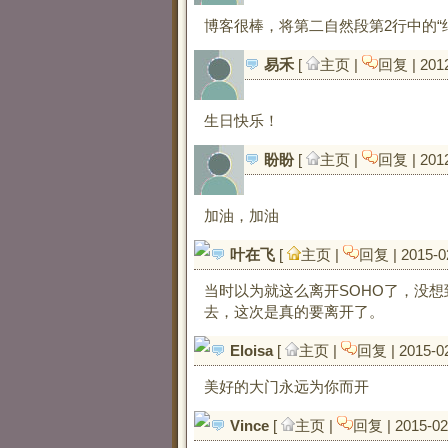
博客很棒，将第二自然段第2行中的“
易禾
[ 
主页
| 
回复
| 201
生日快乐！
盼盼
[ 
主页
| 
回复
| 201
加油，加油
叶在飞
[ 
主页
| 
回复
| 2015-0
当时以为就这么离开SOHO了，没
去，这次是真的要离开了。
Eloisa
[ 
主页
| 
回复
| 2015-0
美好的大门永远为你而开
Vince
[ 
主页
| 
回复
| 2015-02