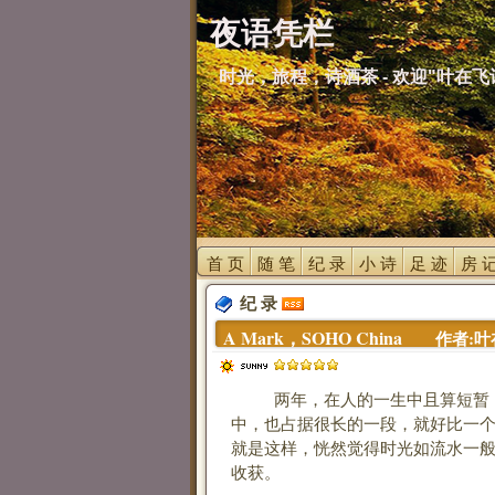
夜语凭栏
时光，旅程，诗酒茶 - 欢迎"叶在飞
首 页 
随 笔 
纪 录 
小 诗 
足 迹 
房 记
纪 录 
A Mark，SOHO China 
作者:叶在飞
两年，在人的一生中且算短暂，
中，也占据很长的一段，就好比一个
就是这样，恍然觉得时光如流水一
收获。