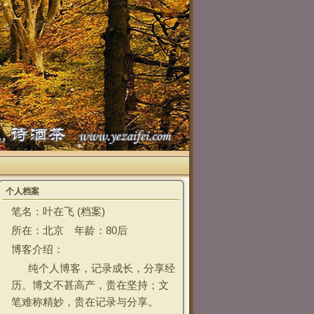
个人档案
笔名：叶在飞 (
档案
)
所在：北京 年龄：80后
博客介绍：
纯个人博客，记录成长，分享经
历。博文不甚高产，贵在坚持；文
笔难称精妙，贵在记录与分享。