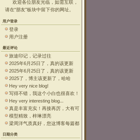
欢迎各位朋友光临，如需互联，
请在“
朋友
”板块中留下你的网址。
用户登录
登录
用户注册
最近评论
旅途印记，记录过往
2025年6月25日了，真的该更新
了。 ~~
2025年6月25日了，真的该更新
了。
2025了，博主该更新了，哈哈
Hey very nice blog!
写得不错，我这个小白也很喜欢！
Hey very interesting blog...
真是丰富充实！再接再厉，大有可
为
模型精致，梓琳漂亮
梁周洋气质真好，您这博客每篇都
能让观众大开眼界！
日期分类