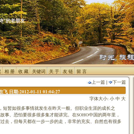
诗"的老朋友
 
相 册 
收 藏 
关键词 
关 于 
友 链 
留 言 
上一篇
| 
下一篇
 日期:2012-01-11 01:04:27
字体大小:
小
中
大
短暂如很多事情就发生在昨天一般。但职业生涯的成长之
故事、恐怕要很多很多集才能讲完。在SOHO中国的两年里，
般过去，但每天都在一步一步的走，非常的充实、自然也有很多