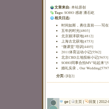
文章来自:
本站原创
Tags:
SOHO
感谢
潘石屹
相关日志:
时间如斯，勇往直前——写在丽泽
五年的时光[4803]
北京丽泽获地[4812]
上海古北获地[4753]
“微课堂”培训[4405]
2011体育运动小记[5562]
北京CBD土地投标小记[5653]
SOHO同事合拍MV"站起来"[51
婚礼实录，Our Wedding[5797
分页:
[1]
[2]
ge
[ 
主页
| 
回复
| 2012-