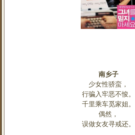
南乡子
少女性骄蛮，
行骗入牢恶不悛。
千里乘车觅家姐。
偶然，
误做女友寻戒还。