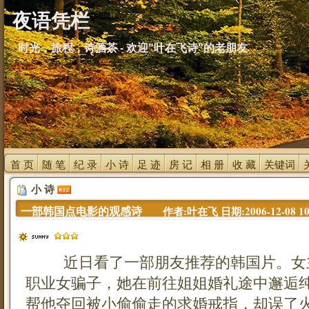
夜语凭栏
时光，旅程，诗酒茶 - 欢迎"叶在飞诗"的老朋友
首 页 
随 笔 
纪 录 
小 诗 
足 迹 
房 记 
相 册 
收 藏 
关键词 
小 诗 
一部韩国点电影的观感诗 
作者:叶在飞 日期:2006-12-08 10:
近日看了一部朋友推荐的韩国片。女主
职业女骗子，她在前往姐姐婚礼途中邂逅
帮他夺回被小偷偷走的求婚戒指，却误了