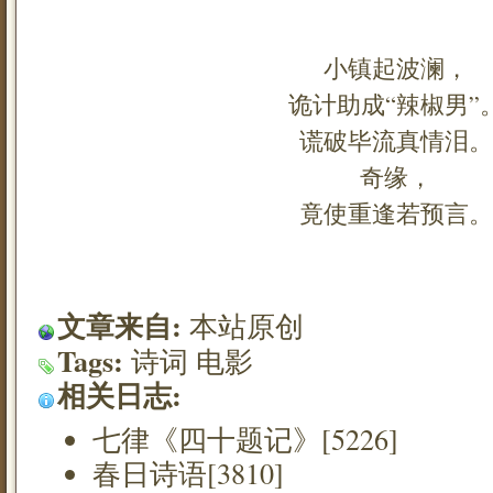
小镇起波澜，
诡计助成“辣椒男”
谎破毕流真情泪。
奇缘，
竟使重逢若预言。
文章来自:
本站原创
Tags:
诗词
电影
相关日志:
七律《四十题记》[5226]
春日诗语[3810]