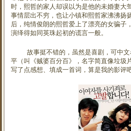
时，熙哲的家人却误以为是他的未婚妻大
事情层出不穷，也让小镇和熙哲家沸沸扬
后，纯情俊朗的熙哲爱上了漂亮的女骗子
演绎得如同英珠起初的谎言一般。
故事挺不错的，虽然是喜剧，可中文名
平（叫《贼婆百分百》，名字简直像垃圾
写了点感想、填成一首词，算是我的影评