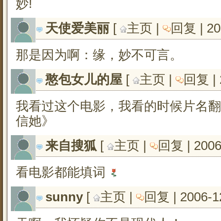
妙!
天使爱美丽
[ 
主页
| 
回复
| 2
那是因为啊：缘，妙不可言。
憨包女儿的屋
[ 
主页
| 
回复
|
我看过这个电影，我看的时候片名翻
信她》
来自搜狐
[ 
主页
| 
回复
| 200
看电影都能填词
sunny
[ 
主页
| 
回复
| 2006-1