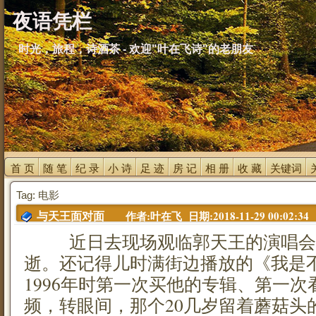
夜语凭栏
时光，旅程，诗酒茶 - 欢迎"叶在飞诗"的老朋友
首 页 
随 笔 
纪 录 
小 诗 
足 迹 
房 记 
相 册 
收 藏 
关键词 
Tag: 电影
作者:叶在飞 日期:2018-11-29 00:02:34
与天王面对面
近日去现场观临郭天王的演唱会
逝。还记得儿时满街边播放的《我是
1996年时第一次买他的专辑、第一
频，转眼间，那个20几岁留着蘑菇头