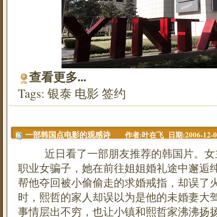
查看更多...
Tags:
银泰
电影
签约
作者:叶在飞 日期:2006-12-08 
一部韩国点电影的观感诗
近日看了一部朋友推荐的韩国片。女主
职业女骗子，她在前往姐姐婚礼途中邂逅
帮他夺回被小偷偷走的求婚戒指，却误了
时，熙哲的家人却误以为是他的未婚妻大
事情层出不穷，也让小镇和熙哲家沸沸扬