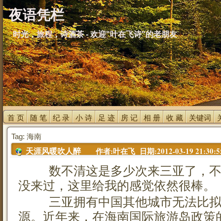
夜语凭栏
时光，旅程，诗酒茶 - 欢迎"叶在飞诗"的老朋友
首 页 
随 笔 
纪 录 
小 诗 
足 迹 
房 记 
相 册 
收 藏 
关键词 
Tag: 海南
作者:叶在飞 日期:2012-03-19 21:30:5
天涯风暖吹人醉
数不清这是多少次来三亚了，不
没来过，这里给我的感觉依然很棒。
三亚拥有中国其他城市无法比拟
源。近年来，在海南国际旅游岛政策