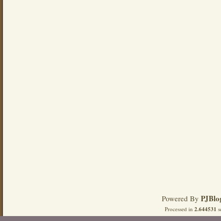
PJBlo
Powered By
Processed in
2.644531
s