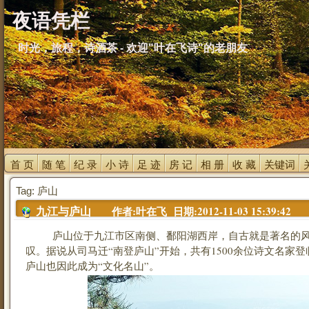
夜语凭栏
时光，旅程，诗酒茶 - 欢迎"叶在飞诗"的老朋友
首 页 
随 笔 
纪 录 
小 诗 
足 迹 
房 记 
相 册 
收 藏 
关键词 
Tag: 庐山
作者:叶在飞 日期:2012-11-03 15:39:42
九江与庐山
庐山位于九江市区南侧、鄱阳湖西岸，自古就是著名的风
叹。据说从司马迁“南登庐山”开始，共有1500余位诗文名家登
庐山也因此成为“文化名山”。