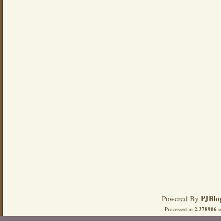
PJBlo
Powered By
Processed in
2.378906
s