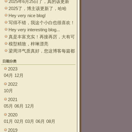
了。 ~~
2025年6月25日了，真的该更新
了。
2025了，博主该更新了，哈哈
Hey very nice blog!
写得不错，我这个小白也很喜欢！
Hey very interesting blog...
真是丰富充实！再接再厉，大有可
为
模型精致，梓琳漂亮
梁周洋气质真好，您这博客每篇都
能让观众大开眼界！
日期分类
2023
04月
12月
2022
10月
2021
05月
06月
12月
2020
01月
02月
03月
06月
08月
2019