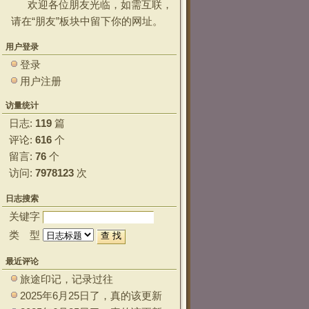
欢迎各位朋友光临，如需互联，
请在“
朋友
”板块中留下你的网址。
用户登录
登录
用户注册
访量统计
日志:
119
篇
评论: 
616
个
留言: 
76
个
访问: 
7978123
次
日志搜索
关键字 
类 型 
最近评论
旅途印记，记录过往
2025年6月25日了，真的该更新