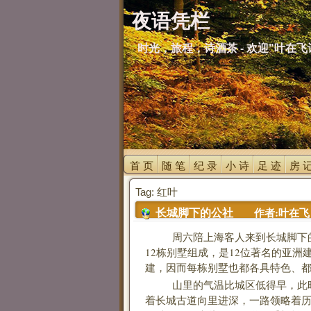
夜语凭栏
时光，旅程，诗酒茶 - 欢迎"叶在飞
首 页 
随 笔 
纪 录 
小 诗 
足 迹 
房 记
Tag: 红叶
作者:叶在飞 日期
长城脚下的公社
周六陪上海客人来到长城脚下的
12栋别墅组成，是12位著名的亚
建，因而每栋别墅也都各具特色、
山里的气温比城区低得早，此时
着长城古道向里进深，一路领略着