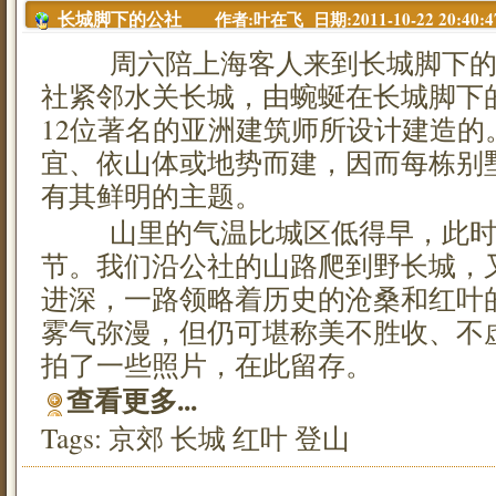
作者:叶在飞 日期:2011-10-22 20:40:4
长城脚下的公社
周六陪上海客人来到长城脚下的
社紧邻水关长城，由蜿蜒在长城脚下的
12位著名的亚洲建筑师所设计建造的
宜、依山体或地势而建，因而每栋别
有其鲜明的主题。
山里的气温比城区低得早，此时
节。我们沿公社的山路爬到野长城，
进深，一路领略着历史的沧桑和红叶
雾气弥漫，但仍可堪称美不胜收、不
拍了一些照片，在此留存。
查看更多...
Tags:
京郊
长城
红叶
登山