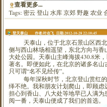
查看更多...
Tags:
密云
登山
水库
京郊
野趣
农业
作者:叶在飞 日期:2012-10-28 22:10:45
登天泰山
天泰山，位于北京石景山区西北
侧与西山林场相遥望，东北方向与香
大处公园。天泰山主峰海拔430.8米
著名。即便如此，在北京的诸多名山
只可谓“名不见经传”。
每年深秋时节，北京登山赏红的
绎不绝。我和朋友计划爬山，即顾虑
担心到香山、八大处等地早已人满为
阅一番，天泰山便成了我们的首选。