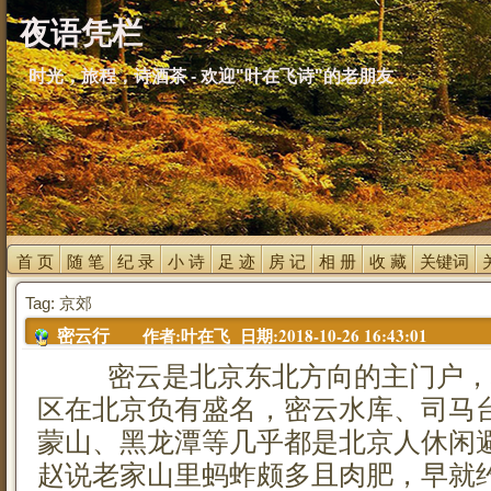
夜语凭栏
时光，旅程，诗酒茶 - 欢迎"叶在飞诗"的老朋友
首 页 
随 笔 
纪 录 
小 诗 
足 迹 
房 记 
相 册 
收 藏 
关键词 
Tag: 京郊
作者:叶在飞 日期:2018-10-26 16:43:01
密云行
密云是北京东北方向的主门户，
区在北京负有盛名，密云水库、司马
蒙山、黑龙潭等几乎都是北京人休闲
赵说老家山里蚂蚱颇多且肉肥，早就