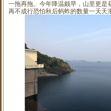
一拖再拖。今年降温颇早，山里更是
再不成行恐怕秋后蚂蚱的数量一天天