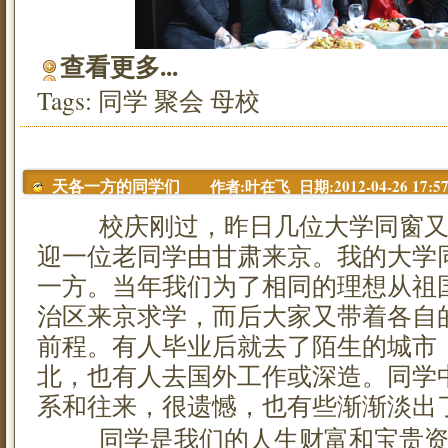
查看更多...
Tags:
同学
聚会
母校
作者:叶在飞 日期:2012-04-26 17:57
天各一方的同学们
校庆刚过，昨日几位大学同窗又
迎一位老同学由甘肃来京。我的大学
一方。当年我们为了相同的理想从祖国
治区来京求学，而后大家又带着各自
前程。有人毕业后就去了陌生的城市
北，也有人去国外工作或深造。同学
系和往来，很遗憾，也有些渐渐淡出
同学是我们的人生财富和宝贵资