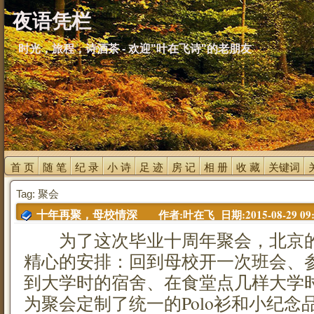
夜语凭栏
时光，旅程，诗酒茶 - 欢迎"叶在飞诗"的老朋友
首 页 
随 笔 
纪 录 
小 诗 
足 迹 
房 记 
相 册 
收 藏 
关键词 
Tag: 聚会
作者:叶在飞 日期:2015-08-29 09:
十年再聚，母校情深
为了这次毕业十周年聚会，北京的
精心的安排：回到母校开一次班会、
到大学时的宿舍、在食堂点几样大学
为聚会定制了统一的Polo衫和小纪