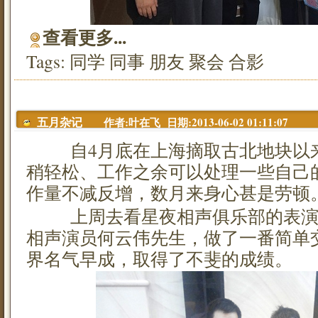
查看更多...
Tags:
同学
同事
朋友
聚会
合影
作者:叶在飞 日期:2013-06-02 01:11:07
五月杂记
自4月底在上海摘取古北地块以来
稍轻松、工作之余可以处理一些自己
作量不减反增，数月来身心甚是劳顿
上周去看星夜相声俱乐部的表演
相声演员何云伟先生，做了一番简单
界名气早成，取得了不斐的成绩。