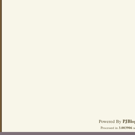
PJBlo
Powered By
Processed in
3.003906
s