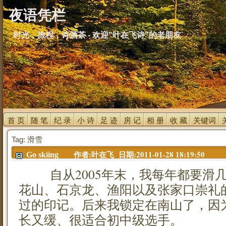
夜语凭栏
时光，旅程，诗酒茶 - 欢迎"叶在飞诗"的老朋友
首 页 
随 笔 
纪 录 
小 诗 
足 迹 
房 记 
相 册 
收 藏 
关键词 
Tag: 滑雪
作者:叶在飞 日期:2011-01-28 18:19:50
Go skiing
自从2005年末，我每年都要滑几
花山、石京龙、渔阳以及张家口崇礼
过的印记。后来我锁定在南山了，因
长又缓、很适合初中级选手。