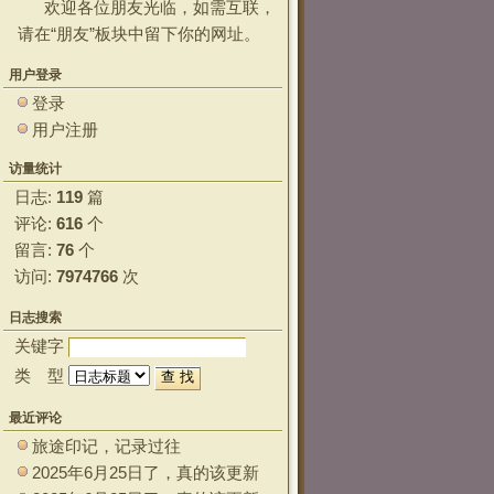
欢迎各位朋友光临，如需互联，
请在“
朋友
”板块中留下你的网址。
用户登录
登录
用户注册
访量统计
日志:
119
篇
评论: 
616
个
留言: 
76
个
访问: 
7974766
次
日志搜索
关键字 
类 型 
最近评论
旅途印记，记录过往
2025年6月25日了，真的该更新