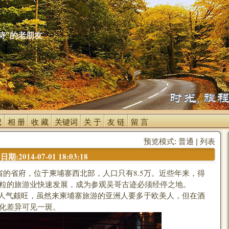
诗"的老朋友
 
相 册 
收 藏 
关键词 
关 于 
友 链 
留 言 
预览模式:
普通
| 
列表
:2014-07-01 18:03:18
省的省府，位于柬埔寨西北部，人口只有8.5万。近些年来，得
粒的旅游业快速发展，成为参观吴哥古迹必须经停之地。
t）人气颇旺，虽然来柬埔寨旅游的亚洲人要多于欧美人，但在酒
化差异可见一斑。