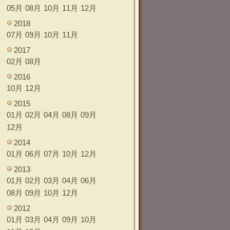
05月
08月
10月
11月
12月
2018
07月
09月
10月
11月
2017
02月
08月
2016
10月
12月
2015
01月
02月
04月
08月
09月
12月
2014
01月
06月
07月
10月
12月
2013
01月
02月
03月
04月
06月
08月
09月
10月
12月
2012
01月
03月
04月
09月
10月