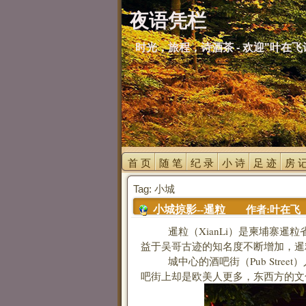
夜语凭栏
时光，旅程，诗酒茶 - 欢迎"叶在飞
首 页 
随 笔 
纪 录 
小 诗 
足 迹 
房 记
Tag: 小城
作者:叶在飞 日期
小城掠影--暹粒
暹粒（XianLi）是柬埔寨暹粒
益于吴哥古迹的知名度不断增加，暹
城中心的酒吧街（Pub Stree
吧街上却是欧美人更多，东西方的文