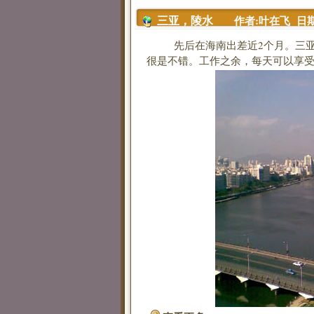
作者:叶在飞 日期:20
三亚，陵水
先后在海南出差近2个月。三亚四
很是不错。工作之余，每天可以享