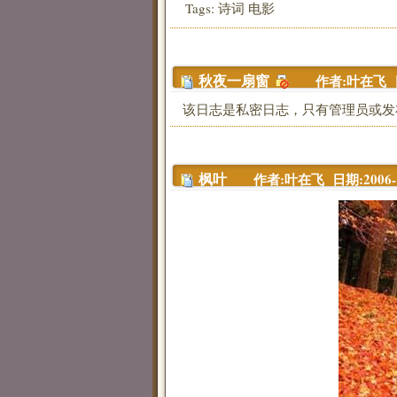
Tags:
诗词
电影
作者:叶在飞 日期:
秋夜一扇窗
该日志是私密日志，只有管理员或发
作者:叶在飞 日期:2006-10-
枫叶