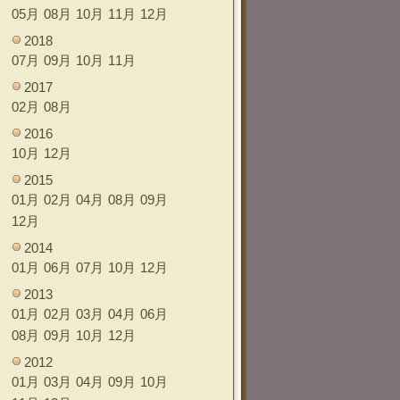
05月
08月
10月
11月
12月
2018
07月
09月
10月
11月
2017
02月
08月
2016
10月
12月
2015
01月
02月
04月
08月
09月
12月
2014
01月
06月
07月
10月
12月
2013
01月
02月
03月
04月
06月
08月
09月
10月
12月
2012
01月
03月
04月
09月
10月