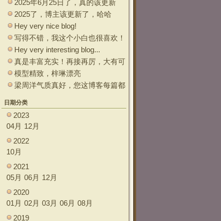
了。 ~~
2025年6月25日了，真的该更新
了。
2025了，博主该更新了，哈哈
Hey very nice blog!
写得不错，我这个小白也很喜欢！
Hey very interesting blog...
真是丰富充实！再接再厉，大有可
为
模型精致，梓琳漂亮
梁周洋气质真好，您这博客每篇都
能让观众大开眼界！
日期分类
2023
04月
12月
2022
10月
2021
05月
06月
12月
2020
01月
02月
03月
06月
08月
2019